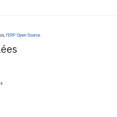
if
Contactez-nous
doo,
l’ERP Open Source
.
lées
és